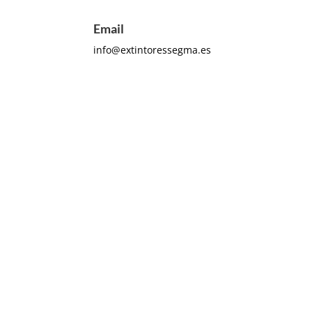
Email
info@extintoressegma.es