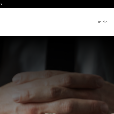
es
Inicio