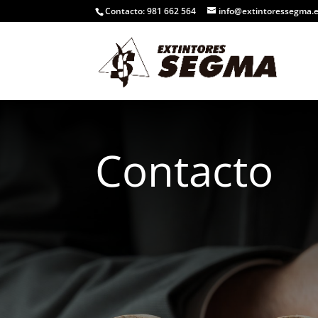
Contacto: 981 662 564
info@extintoressegma.
Contacto