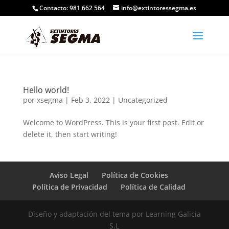
Contacto: 981 662 564
info@extintoressegma.es
Hello world!
por
xsegma
|
Feb 3, 2022
|
Uncategorized
Welcome to WordPress. This is your first post. Edit or
delete it, then start writing!
Aviso Legal
Política de Cookies
Política de Privacidad
Política de Calidad
Diseño y adaptación del tema por Learning Galicia
S.L